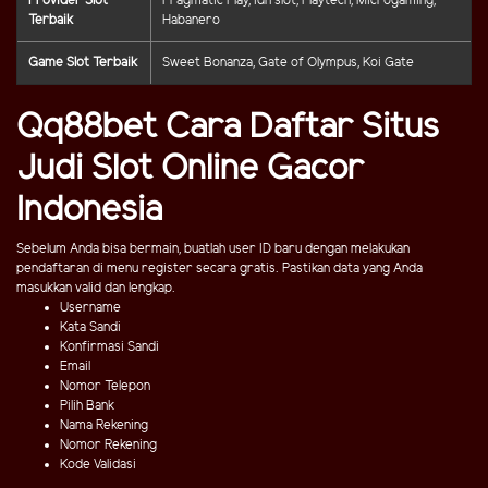
Provider Slot
Pragmatic Play, Idn slot, Playtech, Microgaming,
Terbaik
Habanero
Game Slot Terbaik
Sweet Bonanza, Gate of Olympus, Koi Gate
Qq88bet Cara Daftar Situs
Judi Slot Online Gacor
Indonesia
Sebelum Anda bisa bermain, buatlah user ID baru dengan melakukan
pendaftaran di menu register secara gratis. Pastikan data yang Anda
masukkan valid dan lengkap.
Username
Kata Sandi
Konfirmasi Sandi
Email
Nomor Telepon
Pilih Bank
Nama Rekening
Nomor Rekening
Kode Validasi