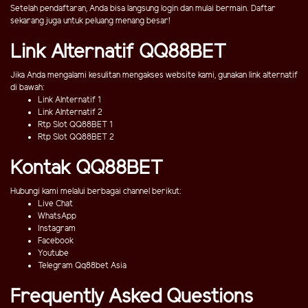
Setelah pendaftaran, Anda bisa langsung login dan mulai bermain. Daftar
sekarang juga untuk peluang menang besar!
Link Alternatif QQ88BET
Jika Anda mengalami kesulitan mengakses website kami, gunakan link alternatif
di bawah:
Link Alnternatif 1
Link Alnternatif 2
Rtp Slot QQ88BET 1
Rtp Slot QQ88BET 2
Kontak QQ88BET
Hubungi kami melalui berbagai channel berikut:
Live Chat
WhatsApp
Instagram
Facebook
Youtube
Telegram Qq88bet Asia
Frequently Asked Questions