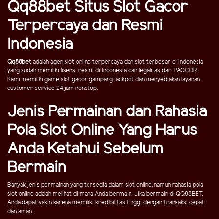
Qq88bet Situs Slot Gacor
Terpercaya dan Resmi
Indonesia
Qq88bet
adalah agen slot online terpercaya dan slot terbesar di Indonesia
yang sudah memiliki lisensi resmi di Indonesia dan legalitas dari PAGCOR.
Kami memiliki game slot gacor gampang jackpot dan menyediakan layanan
customer service 24 jam nonstop.
Jenis Permainan dan Rahasia
Pola Slot Online Yang Harus
Anda Ketahui Sebelum
Bermain
Banyak jenis permainan yang tersedia dalam slot online, namun rahasia pola
slot online adalah melihat di mana Anda bermain. Jika bermain di QQ88BET,
Anda dapat yakin karena memiliki kredibilitas tinggi dengan transaksi cepat
dan aman.