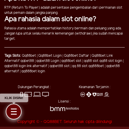
RTP (Return To Player) adalah persentase pengembalian dari permainan slot
untuk pemain dalam jangka panjang.
Apa rahasia dalam slot online?
Rahasia utama adalah memperhatikan history bermain dan peluang yang ada.
Jangan lupa untuk selalu menarik kemenangan (withdraw) jika sudah mencapai
target.
Tags Slots:
Qq88bet
|
Qq88bet Login
|
Qq88bet Daftar
|
Qq88bet Link
Alternatif
qqbet88
|
qqbet88 Login
|
qq88bet slot
|
qq88 slot
qq88 slot login
|
qqbet88 login link alternatif
|
qqbet88 slot
|
qq 88 slot
qq888bet
|
qqbet88
alternatif
|
qq888bet login
Dukungan Perangkat :
Keamanan Terjamin :
KLIK DISINI!
Lisensi :
Copyright © - QQ88BET. Seluruh hak cipta dilindungi