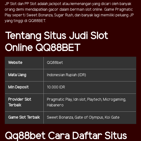
JP Slot dan PP Slot adalah jackpot atau kemenangan yang dicari oleh banyak
orang demi mendapatkan gacor dalam bermain slot online. Game Pragmatic
Play seperti Sweet Bonanza, Sugar Rush, dan banyak lagi memiliki peluang JP
yang tinggi di QQ88BET.
Tentang Situs Judi Slot
Online QQ88BET
Website
QQ88bet
Mata Uang
Indonesian Rupiah (IDR)
Min Deposit
10.000 IDR
Provider Slot
Pragmatic Play, Idn slot, Playtech, Microgaming,
Terbaik
Habanero
Game Slot Terbaik
Sweet Bonanza, Gate of Olympus, Koi Gate
Qq88bet Cara Daftar Situs